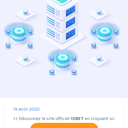
19 août 2022
>> Découvrez le site officiel
1XBET
en cliquant ici