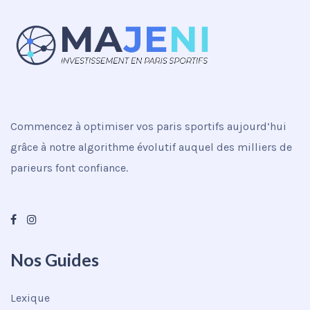
Commencez à optimiser vos paris sportifs aujourd’hui
grâce à notre algorithme évolutif auquel des milliers de
parieurs font confiance.
Nos Guides
Lexique